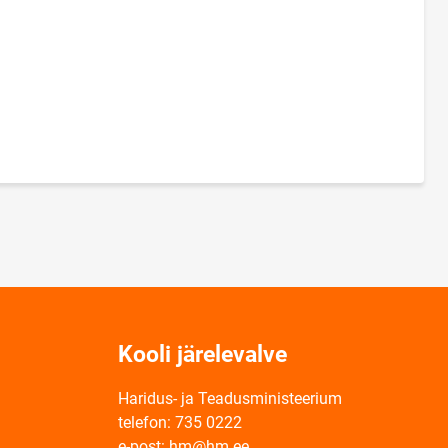
Kooli järelevalve
Haridus- ja Teadusministeerium
telefon: 735 0222
e-post: hm@hm.ee