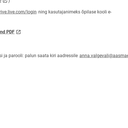
e
)
rive.live.com/login
ning
kasutajanimeks õpilase kooli e-
 opens on new page
link opens on new page
end PDF
ja parooli: palun saata kiri aadressile
anna.valgevali@aasmae
n new page
e