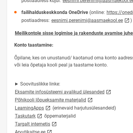
postiaadress kujul:
eesnimi.perenimi@aasmaekool.e
failihalduskeskkonda OneDrive
(online:
https://oned
link
postiaadress:
eesnimi.perenimi@aasmaekool.ee
)
Meilikontole sisse logimise ja rakenduste avamise juh
Konto taastamine:
Õpilane, kes on unustanud/ kaotanud oma konto aadressi 
või leia õpetaja kooli peal ja taastame konto.
► Soovituslikke linke:
link opens o
Eksamite infosüsteemi avalikud ülesanded
link opens on new pag
Põhikooli lõpueksamite materjalid
link opens on new page
LearningApps
(erinevaid harjutusülesandeid)
link opens on new page
Taskutark
õppematerjalid
link opens on new page
Targalt internetis
link opens on new page
Arvutikaitse.ee