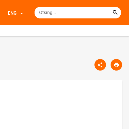
ENG
-