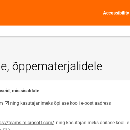
Accessibility
e, õppematerjalidele
eid, mis sisaldab:
link opens on new page
om
ning
kasutajanimeks õpilase kooli e-postiaadress
n new page
ps://teams.microsoft.com/
ning
kasutajanimeks õpilase kooli e
link opens on new page