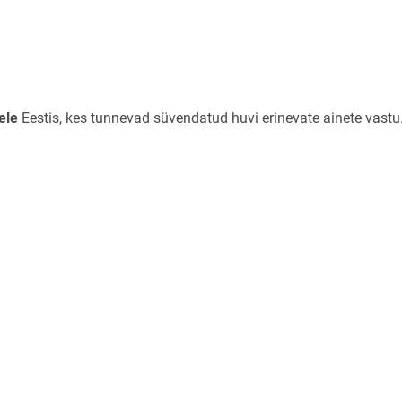
page
ele
Eestis, kes tunnevad süvendatud huvi erinevate ainete vastu
opens on new page
 page
ew page
 new page
w page
ge