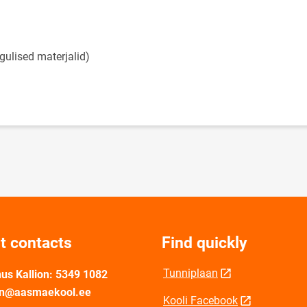
 new page
gulised materjalid)
t contacts
Find quickly
Tunniplaan
us Kallion: 5349 1082
ion@aasmaekool.ee
Kooli Facebook