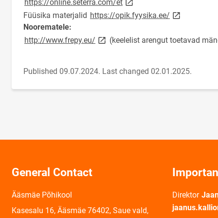
https://online.seterra.com/et
link opens on
Füüsika materjalid
https://opik.fyysika.ee/
Noorematele:
link opens on new page
http://www.frepy.eu/
(keelelist arengut toetavad män
Published 09.07.2024.
Last changed 02.01.2025.
General Contact
Importan
Ääsmäe Põhikool
Direktor
Jaan
jaanus.kall
Kasesalu 16, Ääsmäe 76402, Saue vald,