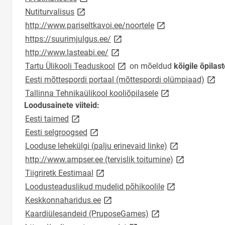
link opens on new page
Nutiturvalisus
link opens on new 
http://www.pariseltkavoi.ee/noortele
link opens on new page
https://suurimjulgus.ee/
link opens on new page
http://www.lasteabi.ee/
link opens on new page
Tartu Ülikooli Teaduskool
on mõeldud
kõigile õpilast
link 
Eesti mõttespordi portaal (mõttespordi olümpiaad)
link opens on new
Tallinna Tehnikaülikool kooliõpilasele
Loodusainete viiteid:
link opens on new page
Eesti taimed
link opens on new page
Eesti selgroogsed
link opens on n
Looduse lehekülgi (palju erinevaid linke)
link opens on
http://www.ampser.ee (tervislik toitumine)
link opens on new page
Tiigriretk Eestimaal
link opens on ne
Loodusteaduslikud mudelid põhikoolile
link opens on new page
Keskkonnaharidus.ee
link opens on new pa
Kaardiülesandeid (PruposeGames)
link opens on new page