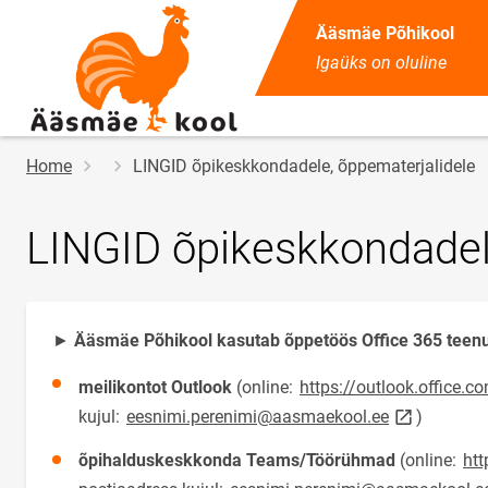
Ääsmäe Põhikool
Igaüks on oluline
Breadcrumb
Home
LINGID õpikeskkondadele, õppematerjalidele
LINGID õpikeskkondadel
►
Ääsmäe Põhikool kasutab õppetöös Office 365 teenus
meilikontot Outlook
(online:
https://outlook.office.c
link opens o
kujul:
eesnimi.perenimi@aasmaekool.ee
)
õpihalduskeskkonda Teams/Töörühmad
(online:
htt