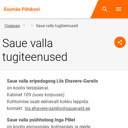
Ääsmäe Põhikool
Поиск
Откр
Строка
Главная
Saue valla tugiteenused
навигации
Saue valla
tugiteenused
Saue valla eripedagoog Liis Ehavere-Garelis
on koolis teisipäeval.
Kabinet 109
(uues korpuses)
Kohtumise saab eelnevalt kokku leppida:
kontakt:
liis.ehavere-garelis@sauevald.ee
Saue valla psühholoog Inga Pillet
on koolis esmaspäev, kolmapäev ja reede.