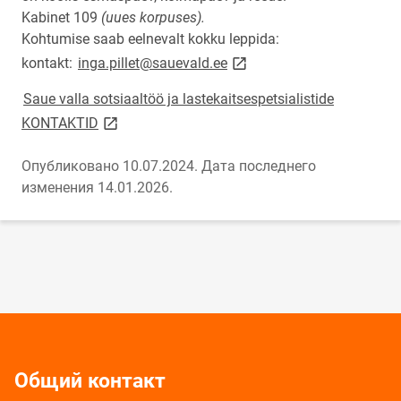
Kabinet 109
(uues korpuses).
Kohtumise saab eelnevalt kokku leppida:
link opens on new page
kontakt:
inga.pillet@sauevald.ee
Saue valla sotsiaaltöö ja lastekaitsespetsialistide
link opens on new page
KONTAKTID
Опубликовано 10.07.2024.
Дата последнего
изменения 14.01.2026.
Общий контакт