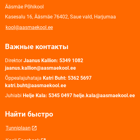
Ääsmäe Põhikool
Kasesalu 16, Ääsmäe 76402, Saue vald, Harjumaa
kool@aasmaekool.ee
Важные контакты
Direktor
Jaanus Kallion: 5349 1082
jaanus.kallion@aasmaekool.ee
Õppealajuhataja
Katri Buht: 5362 5697
katri.buht@aasmaekool.ee
Juhiabi
Helje Kala: 5345 0497 helje.kala@aasmaekool.ee
Найти быстро
Tunniplaan