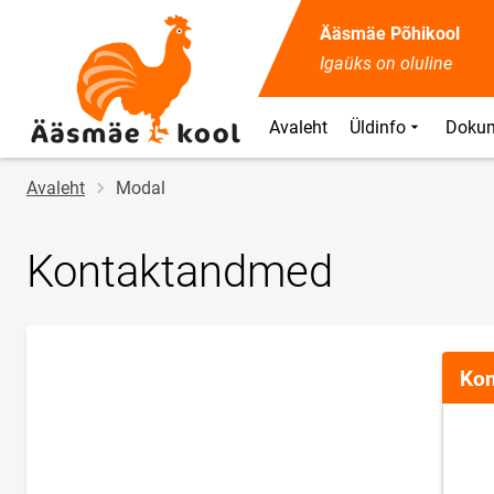
Ääsmäe Põhikool
Igaüks on oluline
Avaleht
Üldinfo
Doku
Jälglink
Avaleht
Modal
Kontaktandmed
Kon