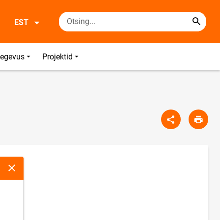
EST
tegevus
Projektid
Sulge modaalaken