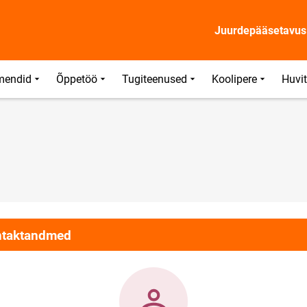
Juurdepääsetavus
mendid
Õppetöö
Tugiteenused
Koolipere
Huvi
taktandmed