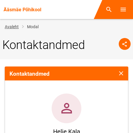
Ääsmäe Põhikool
Otsing
Menüü
Jälglink
Avaleht
Modal
Kontaktandmed
Kontaktandmed
Sulge 
Helje Kala