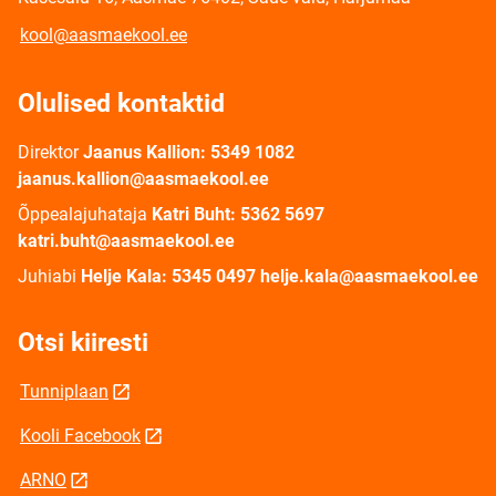
kool@aasmaekool.ee
Olulised kontaktid
Direktor
Jaanus Kallion: 5349 1082
jaanus.kallion@aasmaekool.ee
Õppealajuhataja
Katri Buht: 5362 5697
katri.buht@aasmaekool.ee
Juhiabi
Helje Kala: 5345 0497 helje.kala@aasmaekool.ee
Otsi kiiresti
Tunniplaan
Kooli Facebook
ARNO