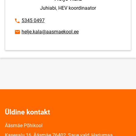
Juhiabi, HEV koordinaator
Telefoninumber
5345 0497
E-posti aadress
helje.kala@aasmaekool.ee
Üldine kontakt
Ääsmäe Põhikool
Kasesalu 16, Ääsmäe 76402, Saue vald, Harjumaa