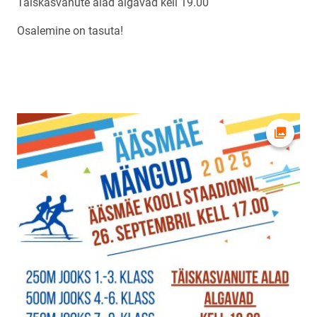
Täiskasvanute alad algavad kell 19.00
Osalemine on tasuta!
Ava fot