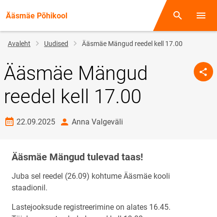
Ääsmäe Põhikool
Otsing
Menüü
Jälglink
Avaleht
Uudised
Ääsmäe Mängud reedel kell 17.00
Ääsmäe Mängud
reedel kell 17.00
Loomise kuupäev
autor
22.09.2025
Anna Valgeväli
Ääsmäe Mängud tulevad taas!
Juba sel reedel (26.09) kohtume Ääsmäe kooli
staadionil.
Lastejooksude registreerimine on alates 16.45.