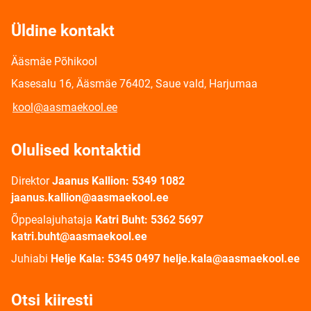
Üldine kontakt
Ääsmäe Põhikool
Kasesalu 16, Ääsmäe 76402, Saue vald, Harjumaa
kool@aasmaekool.ee
Olulised kontaktid
Direktor
Jaanus Kallion: 5349 1082
jaanus.kallion@aasmaekool.ee
Õppealajuhataja
Katri Buht: 5362 5697
katri.buht@aasmaekool.ee
Juhiabi
Helje Kala: 5345 0497 helje.kala@aasmaekool.ee
Otsi kiiresti