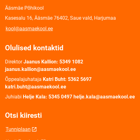
Ääsmäe Põhikool
Kasesalu 16, Ääsmäe 76402, Saue vald, Harjumaa
kool@aasmaekool.ee
Olulised kontaktid
Direktor
Jaanus Kallion: 5349 1082
jaanus.kallion@aasmaekool.ee
Õppealajuhataja
Katri Buht: 5362 5697
katri.buht@aasmaekool.ee
Juhiabi
Helje Kala: 5345 0497 helje.kala@aasmaekool.ee
Otsi kiiresti
Tunniplaan