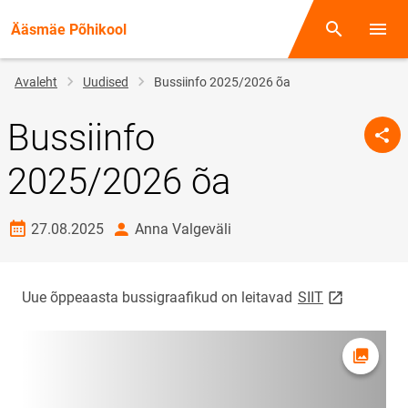
Ääsmäe Põhikool
Otsing
Menüü
Jälglink
Avaleht
Uudised
Bussiinfo 2025/2026 õa
Bussiinfo
2025/2026 õa
Loomise kuupäev
autor
27.08.2025
Anna Valgeväli
link opens o
Uue õppeaasta bussigraafikud on leitavad
SIIT
Ava fot